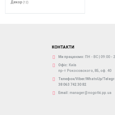
Декор
(12)
КОНТАКТИ
Ми працюємо:
ПН - ВС | 09:00 - 
Офіс:
Київ
пр-т Рокосовского, 8Б, оф. 40
Телефон/Viber/WhatsUp/Telegr
38 063 742 30 82
Email:
manager@nogotki.pp.ua