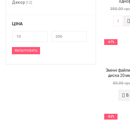
одноф
Декор
(12)
350.00
гр
ЦІНА
-67%
ФИЛЬТРОВАТЬ
Змінні файл
диска 20 мм
60.00
гр
В
-52%