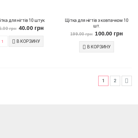
тка для нігтів 10 штук
Щітка для нігтів з ковпачком 10
шт.
40.00
грн
6.00
грн
100.00
грн
199.00
грн
В КОРЗИНУ
В КОРЗИНУ
1
2