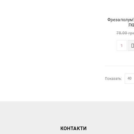
Фреза полум’
FK
78.00
гр
Показать:
КОНТАКТИ