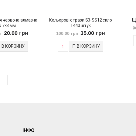
я червона алмазна
Кольорові стрази S3-SS12 скло
Щі
k 7×3 мм
1440 штук
9
20.00
грн
35.00
грн
н
100.00
грн
В КОРЗИНУ
В КОРЗИНУ
ІНФО