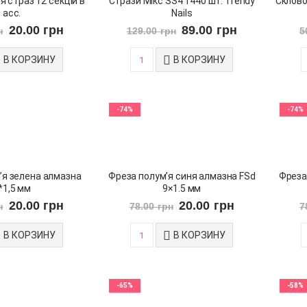
 страз 12 секцій в
Стрази Мікс SS4 1440 шт. Trendy
Склово
асс.
Nails
20.00
грн
89.00
грн
н
129.00
грн
5
В КОРЗИНУ
В КОРЗИНУ
-74%
-74%
’я зелена алмазна
Фреза полум’я синя алмазна FSd
Фреза
*1,5 мм
9×1.5 мм
20.00
грн
20.00
грн
н
78.00
грн
7
В КОРЗИНУ
В КОРЗИНУ
-65%
-58%