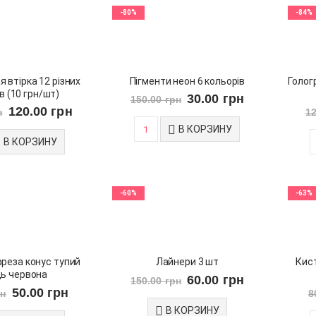
-80%
-84%
 втірка 12 різних
Пігменти неон 6 кольорів
Голог
в (10 грн/шт)
30.00
грн
150.00
грн
120.00
грн
н
1
В КОРЗИНУ
В КОРЗИНУ
-60%
-63%
реза конус тупий
Лайнери 3 шт
Кис
ць червона
60.00
грн
150.00
грн
50.00
грн
рн
8
В КОРЗИНУ