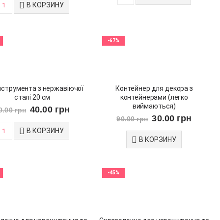
В КОРЗИНУ
-67%
нструмента з нержавіючої
Контейнер для декора з
сталі 20 см
контейнерами (легко
виймаються)
40.00
грн
0.00
грн
30.00
грн
90.00
грн
В КОРЗИНУ
В КОРЗИНУ
-45%