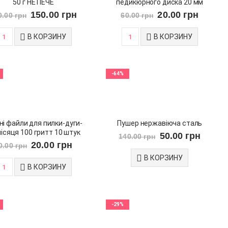
50 г НЕ ПЕЧЕ
педикюрного диска 20 мм
150.00
грн
20.00
грн
0.00
грн
60.00
грн
В КОРЗИНУ
В КОРЗИНУ
-64%
ні файли для пилки-дуги-
Пушер нержавіюча сталь
місяця 100 гритт 10 штук
50.00
грн
140.00
грн
20.00
грн
0.00
грн
В КОРЗИНУ
В КОРЗИНУ
-29%