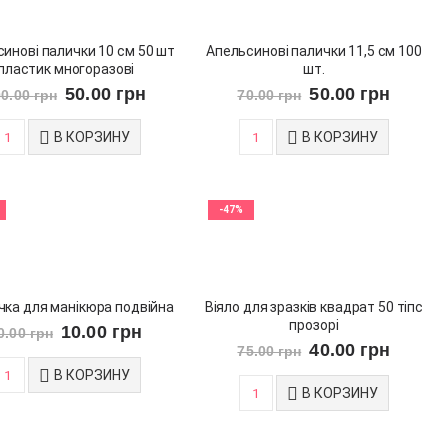
инові палички 10 см 50 шт
Апельсинові палички 11,5 см 100
пластик многоразові
шт.
50.00
грн
50.00
грн
00.00
грн
70.00
грн
В КОРЗИНУ
В КОРЗИНУ
-47%
чка для манікюра подвійна
Віяло для зразків квадрат 50 тіпс
прозорі
10.00
грн
0.00
грн
40.00
грн
75.00
грн
В КОРЗИНУ
В КОРЗИНУ