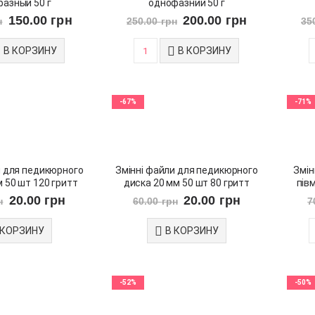
азный 50 г
однофазний 50 г
150.00
грн
200.00
грн
н
250.00
грн
35
В КОРЗИНУ
В КОРЗИНУ
-67%
-71%
и для педикюрного
Змінні файли для педикюрного
Змін
 50 шт 120 гритт
диска 20 мм 50 шт 80 гритт
пів
20.00
грн
20.00
грн
н
60.00
грн
7
 КОРЗИНУ
В КОРЗИНУ
-52%
-50%