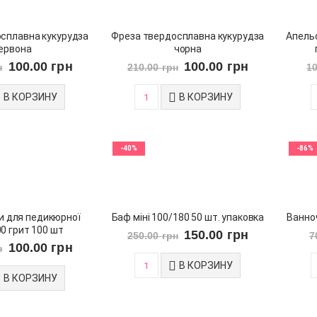
сплавна кукурудза
Фреза твердосплавна кукурудза
Апельс
ервона
чорна
100.00
грн
100.00
грн
н
210.00
грн
1
В КОРЗИНУ
В КОРЗИНУ
-40%
-86%
и для педикюрної
Баф міні 100/180 50 шт. упаковка
Ванно
0 грит 100 шт
150.00
грн
250.00
грн
7
100.00
грн
н
В КОРЗИНУ
В КОРЗИНУ