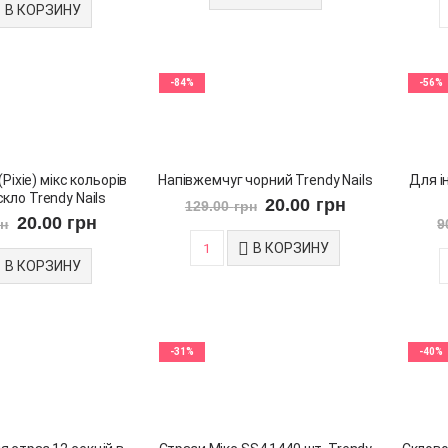
В КОРЗИНУ
-84%
-56%
Pixie) мікс кольорів
Напівжемчуг чорний Trendy Nails
Для і
скло Trendy Nails
20.00
грн
129.00
грн
20.00
грн
рн
9
В КОРЗИНУ
В КОРЗИНУ
-31%
-40%