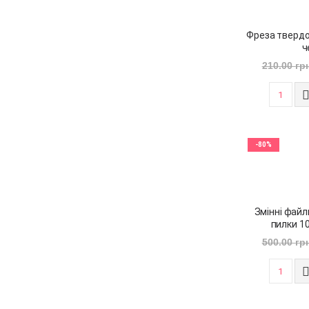
Фреза твердо
ч
210.00
гр
-80%
Змінні файл
пилки 10
500.00
гр