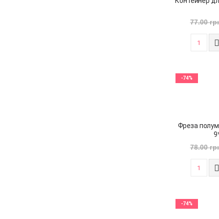
Контейнер для
77.00
гр
-74%
Фреза полум
9
78.00
гр
-74%