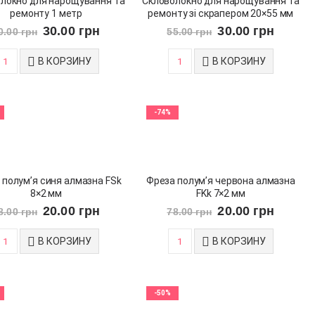
локно для нарощування та
Скловолокно для нарощування та
ремонту 1 метр
ремонту зі скрапером 20×55 мм
30.00
грн
30.00
грн
0.00
грн
55.00
грн
В КОРЗИНУ
В КОРЗИНУ
-74%
 полум’я синя алмазна FSk
Фреза полум’я червона алмазна
8×2 мм
FKk 7×2 мм
20.00
грн
20.00
грн
8.00
грн
78.00
грн
В КОРЗИНУ
В КОРЗИНУ
-50%