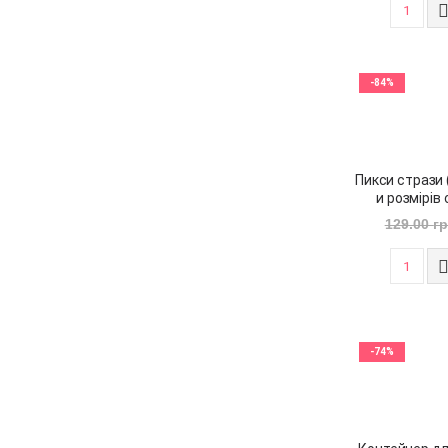
-84%
Пикси стрази (
и розмірів 
129.00
г
-74%