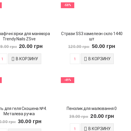
-58%
рафічні зірки для манікюра
Стрази SS3 хамелеон скло 1440
Trendy Nails ZSve
шт
20.00
грн
50.00
грн
29.00
грн
120.00
грн
В КОРЗИНУ
В КОРЗИНУ
-49%
ть для геля Скошена №4.
Пензлик для малювання 0
Металева ручка
20.00
грн
39.00
грн
30.00
грн
0.00
грн
В КОРЗИНУ