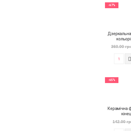
-67%
Дзеркальная
кольорі
360.00
гр
-65%
Керамічна ф
кіне
142.00
г